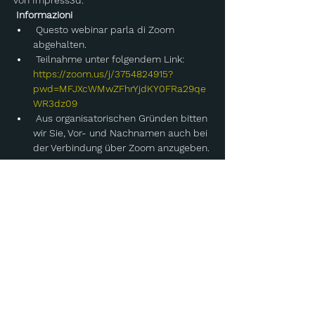
von Impress3d.
Informazioni
 Questo webinar parla di Zoom 
abgehalten.
 Teilnahme unter folgendem Link: 
https://zoom.us/j/3754824915?
pwd=MFJXcWMwZFhrYjdKY0FRa29qe
WR3dz09
 Aus organisatorischen Gründen bitten 
wir Sie, Vor- und Nachnamen auch bei 
der Verbindung über Zoom anzugeben.
Leggi di piú