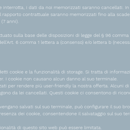
 interrotta, i dati da noi memorizzati saranno cancellati. In 
 dal rapporto contrattuale saranno memorizzati fino alla scad
 (7 anni).
ettuato sulla base delle disposizioni di legge del § 96 comma 
ell'Art. 6 comma 1 lettera a (consenso) e/o lettera b (necess
detti cookie e la funzionalità di storage. Si tratta di informaz
ser. I cookie non causano alcun danno al suo terminale.
zati per rendere più user-friendly la nostra offerta. Alcuni d
ono da lei cancellati. Questi cookie ci consentono di ricono
vengano salvati sul suo terminale, può configurare il suo br
resenza dei cookie, consentendone il salvataggio sul suo te
zionalità di questo sito web può essere limitata.