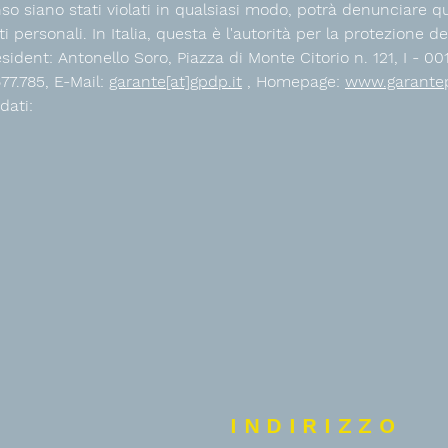
enso siano stati violati in qualsiasi modo, potrà denunciare qu
 personali. In Italia, questa è l'autorità per la protezione de
esident: Antonello Soro, Piazza di Monte Citorio n. 121, I - 0
677.785, E-Mail:
garante[at]gpdp.it
, Homepage:
www.garantepr
dati:
INDIRIZZO