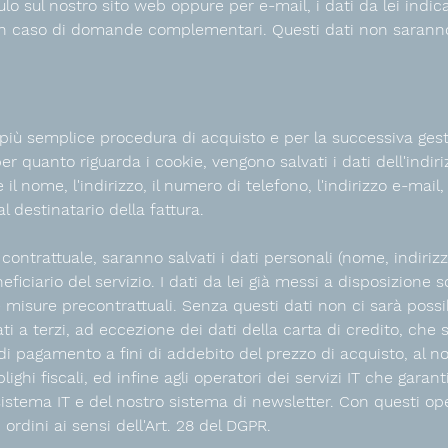
o sul nostro sito web oppure per e-mail, i dati da lei indicat
 in caso di domande complementari. Questi dati non saranno 
iù semplice procedura di acquisto e per la successiva gest
 quanto riguarda i cookie, vengono salvati i dati dell'indiriz
 nome, l'indirizzo, il numero di telefono, l'indirizzo e-mail,
al destinatario della fattura.
 contrattuale, saranno salvati i dati personali (nome, indirizz
eficiario del servizio. I dati da lei già messi a disposizione
 misure precontrattuali. Senza questi dati non ci sarà possib
ti a terzi, ad eccezione dei dati della carta di credito, che sa
 di pagamento a fini di addebito del prezzo di acquisto, al n
lighi fiscali, ed infine agli operatori dei servizi IT che gara
sistema IT e del nostro sistema di newsletter. Con questi op
ordini ai sensi dell'Art. 28 del DGPR.