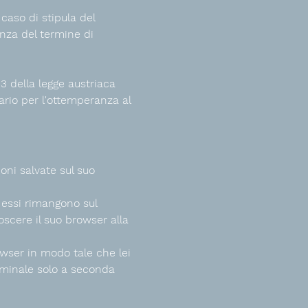
caso di stipula del
enza del termine di
3 della legge austriaca
ario per l'ottemperanza al
ioni salvate sul suo
i essi rimangono sul
scere il suo browser alla
owser in modo tale che lei
rminale solo a seconda