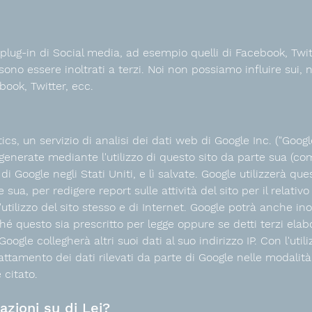
 plug-in di Social media, ad esempio quelli di Facebook, Twit
ssono essere inoltrati a terzi. Noi non possiamo influire sui,
book, Twitter, ecc.
ics, un servizio di analisi dei dati web di Google Inc. ("Googl
 generate mediante l'utilizzo di questo sito da parte sua (com
di Google negli Stati Uniti, e lì salvate. Google utilizzerà qu
te sua, per redigere report sulle attività del sito per il relativ
all'utilizzo del sito stesso e di Internet. Google potrà anche 
hé questo sia prescritto per legge oppure se detti terzi elab
ogle collegherà altri suoi dati al suo indirizzo IP. Con l'utili
rattamento dei dati rilevati da parte di Google nelle modalit
citato.
zioni su di Lei?