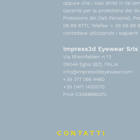
oppure che i suoi diritti in tal s
Garante per la protezione dei dati
Protezione dei Dati Personali, Pr
06 69 677.1, Telefax: + 39 06 69 
contattare utilizzando i seguenti 
Impress3d Eyewear Srls
Via Rheinfelden n.°3
39044 Egna (BZ), ITALIA
info@impress3deyewear.com
+39 377 366 4460
+39 0471 1430070
P.IVA 03098680212
CONTATTI