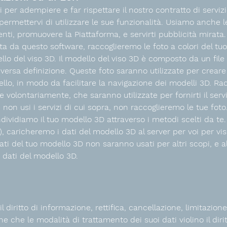
 per adempiere e far rispettare il nostro contratto di servizi
ermettervi di utilizzare le sue funzionalità. Usiamo anche l
enti, promuovere la Piattaforma, e servirti pubblicità mirata
ta da questo software, raccoglieremo le foto a colori del tuo
llo del viso 3D. Il modello del viso 3D è composto da un file
versa definizione. Queste foto saranno utilizzate per creare
llo, in modo da facilitare la navigazione dei modelli 3D. Ra
re volontariamente, che saranno utilizzate per fornirti il ser
 non usi i servizi di cui sopra, non raccoglieremo le tue foto
dividiamo il tuo modello 3D attraverso i metodi scelti da te.
), caricheremo i dati del modello 3D al server per voi per vi
ti del tuo modello 3D non saranno usati per altri scopi, e alt
 dati del modello 3D.
 diritto di informazione, rettifica, cancellazione, limitazione, 
e che le modalità di trattamento dei suoi dati violino il dirit