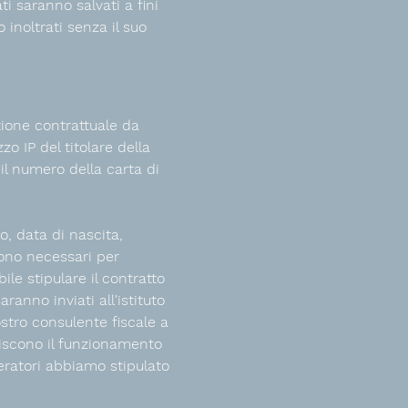
i saranno salvati a fini
inoltrati senza il suo
ione contrattuale da
zo IP del titolare della
 il numero della carta di
o, data di nascita,
 sono necessari per
ile stipulare il contratto
ranno inviati all'istituto
ostro consulente fiscale a
ntiscono il funzionamento
eratori abbiamo stipulato