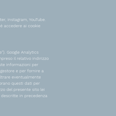
ter, Instagram, YouTube.
 né accedere ai cookie
e"). Google Analytics
preso il relativo indirizzo
este informazioni per
o gestore e per fornire a
inoltrare eventualmente
orano questi dati per
zzo del presente sito lei
à descritte in precedenza