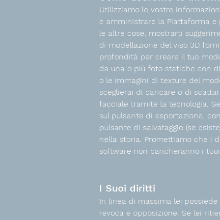
Utilizziamo le vostre informazioni
e amministrare la Piattaforma e p
le altre cose, mostrarti suggerim
di modellazione del viso 3D forni
profondità per creare il tuo mode
da una o più foto statiche con di
o le immagini di texture del mode
sceglierai di caricare o di scatta
facciale tramite la tecnologia. Se
sul pulsante di esportazione, con
pulsante di salvataggio (se esiste
nella storia. Promettiamo che i da
software non caricheranno i tuoi
I Suoi diritti
In linea di massima lei possiede il
revoca e opposizione. Se lei ritien