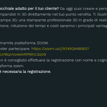
occhiale adatto per il tuo cliente?
 Da oggi puoi creare e perso
ampandoli in 3D direttamente nel tuo punto vendita. Ti illu
ampa 3D, una stampante professionale 3D in grado di realiz
one, riduzione dei tempi e costi saranno i principali vantagg
rà tramite piattaforma ZOOM.
 poter partecipare:
https://zoom.us/j/93492648563?
UHBqVVo4eWRPRlhCdz09
taforma zoom.
è necessaria la registrazione.