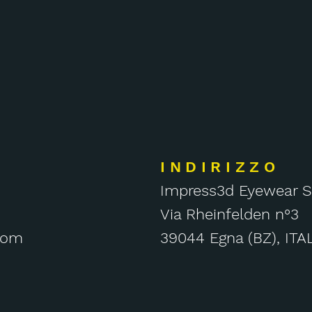
INDIRIZZO
Impress3d Eyewear S
Via Rheinfelden n°3
com
39044 Egna (BZ),
ITA