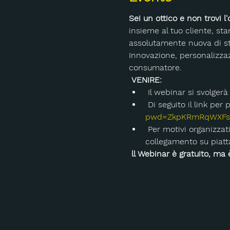
Sei un ottico e non trovi l'
insieme al tuo cliente, st
assolutamente nuova di st
Innovazione, personalizzazi
consumatore.
VENIRE:
 Il webinar si svolge
 Di seguito il link per
pwd=ZkpKRmRqWXFs
 Per motivi organizzativi è consigliato effettuare la registrazione con nome e cognome anche in fase di 
collegamento su piat
ll Webinar è gratuito, ma 